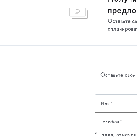
предл
Оставьте с
спланироват
Оставьте свои
Имя
*
Телефон
*
* - поля, отмеч