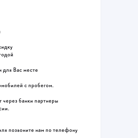
й
кидку
годой
 для Вас месте
мобилей с пробегом.
 через банки партнеры
сии.
ля позвоните нам по телефону