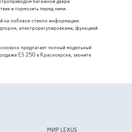
ектроприводом багажной двери
вия и тормозить перед ними.
ий на лобовое стекло информацию
одпором, электрорегулировками, функцией
асноярск
предлагает полный модельный
продаже ES 250 в Красноярске, звоните
МИР LEXUS