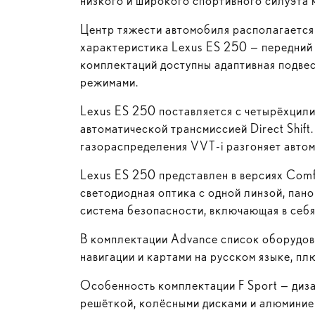
низкого и широкого спортивного силуэта 
Центр тяжести автомобиля располагается 
характеристика Lexus ES 250 — передний 
комплектаций доступны адаптивная подве
режимами.
Lexus ES 250 поставляется с четырёхцили
автоматической трансмиссией Direct Shif
газораспределения
VVT-i
разгоняет автом
Lexus ES 250 представлен в версиях Comfor
светодиодная оптика с одной линзой, пан
система безопасности, включающая в себя
В комплектации Advance список оборудов
навигации и картами на русском языке, пл
Особенность комплектации F Sport — диз
решёткой, колёсными дисками и алюминиев