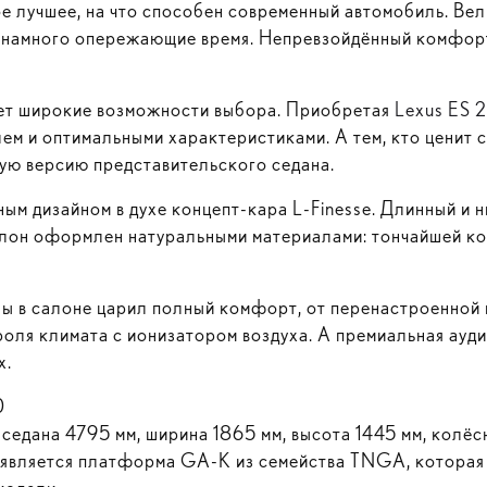
е лучшее, на что способен современный автомобиль. Ве
, намного опережающие время. Непревзойдённый комфор
яет широкие возможности выбора. Приобретая
Lexus ES 
м и оптимальными характеристиками. А тем, кто ценит с
ую версию представительского седана.
ным дизайном в духе
концепт-кара
L-Finesse
. Длинный и 
лон оформлен натуральными материалами: тончайшей ко
бы в салоне царил полный комфорт, от перенастроенной
оля климата с ионизатором воздуха. А премиальная ауди
х.
0
 седана 4795 мм, ширина 1865 мм, высота 1445 мм, колёс
 является платформа
GA-K
из семейства TNGA, которая