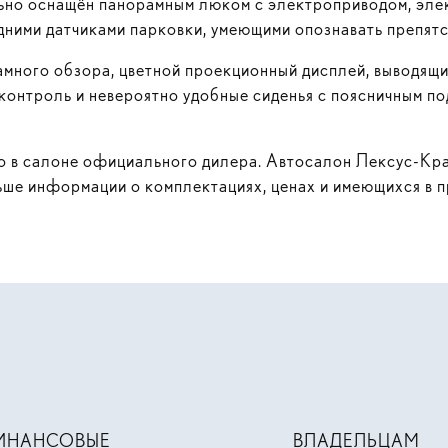
льно оснащён панорамным люком с электроприводом, эл
дними датчиками парковки, умеющими опознавать препятст
много обзора, цветной проекционный дисплей, выводящ
контроль
и невероятно удобные сиденья с поясничным п
о в салоне официального дилера. Автосалон
Лексус-Кр
ьше информации о комплектациях, ценах и имеющихся в 
ИНАНСОВЫЕ
ВЛАДЕЛЬЦАМ