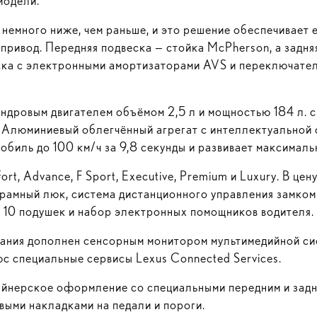
модели.
немного ниже, чем раньше, и это решение обеспечивает 
привод. Передняя подвеска — стойка McPherson, а задн
ска с электронными амортизаторами AVS и переключате
ндровым двигателем объёмом 2,5 л и мощностью 184 л. с
t. Алюминиевый облегчённый агрегат с интеллектуальной
обиль до 100 км/ч за 9,8 секунды и развивает максималь
t, Advance, F Sport, Executive, Premium и Luxury. В цен
орамный люк, система дистанционного управления замком
 10 подушек и набор электронных помощников водителя.
ания дополнен сенсорным монитором мультимедийной сис
юс специальные сервисы Lexus Connected Services.
айнерское оформление со специальными передним и задн
ыми накладками на педали и пороги.