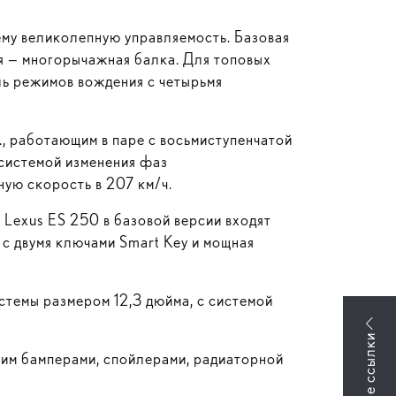
ему великолепную управляемость. Базовая
яя — многорычажная балка. Для топовых
ль режимов вождения с четырьмя
., работающим в паре с восьмиступенчатой
 системой изменения фаз
ную скорость в 207 км/ч.
у Lexus ES 250 в базовой версии входят
 с двумя ключами Smart Key и мощная
темы размером 12,3 дюйма, с системой
им бамперами, спойлерами, радиаторной