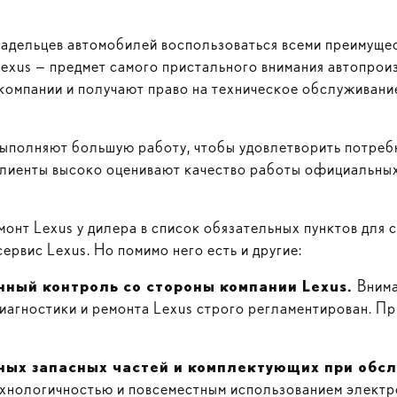
адельцев автомобилей воспользоваться всеми преимущес
exus — предмет самого пристального внимания автопрои
компании и получают право на техническое обслуживани
ыполняют большую работу, чтобы удовлетворить потребн
клиенты высоко оценивают качество работы официальных
онт Lexus у дилера в список обязательных пунктов для с
рвис Lexus. Но помимо него есть и другие:
янный контроль со стороны компании
Lexus
.
Внима
агностики и ремонта Lexus строго регламентирован. Пр
ных запасных частей и комплектующих при обс
хнологичностью и повсеместным использованием электр