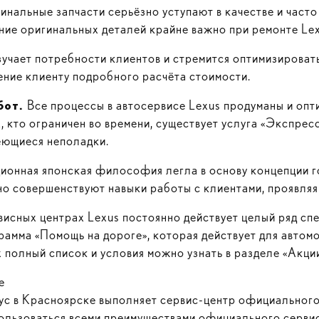
инальные запчасти серьёзно уступают в качестве и част
ние оригинальных деталей крайне важно при ремонте Lex
зучает потребности клиентов и стремится оптимизироват
ение клиенту подробного расчёта стоимости.
бот.
Все процессы в автосервисе Lexus продуманы и оп
 кто ограничен во времени, существует услуга
«Экспресс
меющиеся неполадки.
ионная японская философия легла в основу концепции г
о совершенствуют навыки работы с клиентами, проявляя
висных центрах Lexus постоянно действует целый ряд с
рамма «Помощь на дороге», которая действует для автом
 полный список и условия можно узнать в разделе «Акции
е
ус в Красноярске выполняет
сервис-центр
официального
ользоваться всеми преимуществами официального сервис