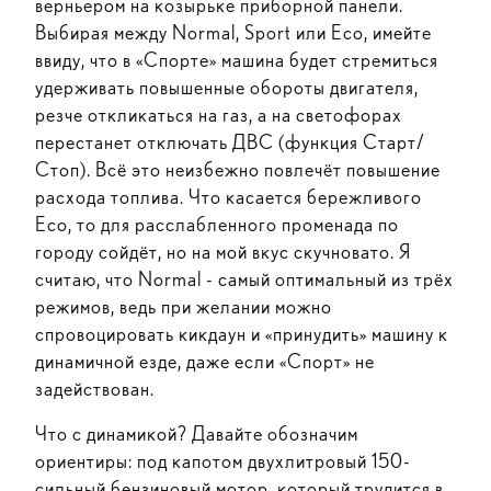
верньером на козырьке приборной панели.
Выбирая между Normal, Sport или Eco, имейте
ввиду, что в «Спорте» машина будет стремиться
удерживать повышенные обороты двигателя,
резче откликаться на газ, а на светофорах
перестанет отключать ДВС (функция Старт/
Стоп). Всё это неизбежно повлечёт повышение
расхода топлива. Что касается бережливого
Eco, то для расслабленного променада по
городу сойдёт, но на мой вкус скучновато. Я
считаю, что Normal - самый оптимальный из трёх
режимов, ведь при желании можно
спровоцировать кикдаун и «принудить» машину к
динамичной езде, даже если «Спорт» не
задействован.
Что с динамикой? Давайте обозначим
ориентиры: под капотом двухлитровый 150-
сильный бензиновый мотор, который трудится в