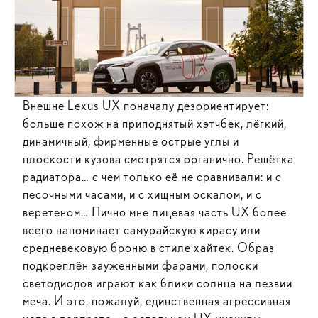
Внешне Lexus UX поначалу дезориентирует:
больше похож на приподнятый хэтчбек, лёгкий,
динамичный, фирменные острые углы и
плоскости кузова смотрятся органично. Решётка
радиатора… с чем только её не сравнивали: и с
песочными часами, и с хищным оскалом, и с
веретеном… Лично мне лицевая часть UX более
всего напоминает самурайскую кирасу или
средневековую броню в стиле хайтек. Образ
подкреплён зауженными фарами, полоски
светодиодов играют как блики солнца на лезвии
меча. И это, пожалуй, единственная агрессивная