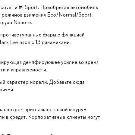
scover и #FSport. Приобретая автомобиль
ра режимов движения Eсо/Normal/Sport,
оздуха
Nano-e
.
е противотуманные фары с функцией
rk Levinson с 13 динамиками,
гулирующая демпфирующее усилие во время
ти и управляемости.
ый характер модели. Добавьте сюда
циями.
расноярск
приглашает в свой шоурум
ли в кредит. Корпоративные клиенты могут