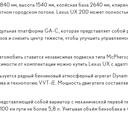
1840 мм, высота 1540 мм, колёсная база 2640 мм, клирен
плотном городском потоке. Lexus UX 200 может полность
одульная платформа
GA-C
, которая представляет собо
ов и снизить центр тяжести, чтобы улучшить управляем
автомобиль ставится независимая подвеска типа McPherso
симости от комплектации можно купить Lexus UX с адап
ьзуется рядный бензиновый атмосферный агрегат Dynami
ива и технологию
VVT-iE
. Мощность двигателя составляе
 представляющей собой вариатор с механической первой п
а 100 км пути не более 5,8 л. Учитывая объём бензобака 