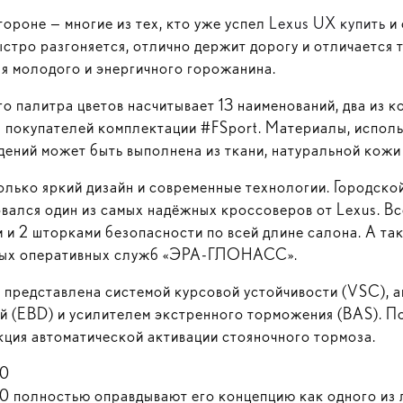
ороне — многие из тех, кто уже успел
Lexus UX купить
и 
ыстро разгоняется, отлично держит дорогу и отличается 
я молодого и энергичного горожанина.
 палитра цветов насчитывает 13 наименований, два из к
я покупателей комплектации #FSport. Материалы, исполь
дений может быть выполнена из ткани, натуральной кожи
олько яркий дизайн и современные технологии. Городск
ался один из самых надёжных кроссоверов от Lexus. Вс
 и 2 шторками безопасности по всей длине салона. А та
ных оперативных служб
«ЭРА-ГЛОНАСС»
.
 представлена системой курсовой устойчивости (VSC), 
й (EBD) и усилителем экстренного торможения (BAS). П
кция автоматической активации стояночного тормоза.
00
0 полностью оправдывают его концепцию как одного из 