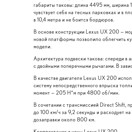
габариты таковы: длина 4495 мм, ширина 
чувствует себя на тесных парковках и в 
в 10,4 метра и не боится бордюров.
В основе конструкции Lexus UX 200 — м
новой платформы позволило облегчить куз
модели.
Архитектура подвески такова: спереди в 
с двойными поперечными рычагами. В зави
В качестве двигателя Lexus UX 200 испол
систему непосредственного впрыска топл
момент — 205 Н*м при 4800 об/мин.
В сочетании с трансмиссией Direct Shift,
до 100 км/ч за 9,2 секунды и расходует н
дозаправки около 800 км.
Комплектации и цены Lexus UX 200