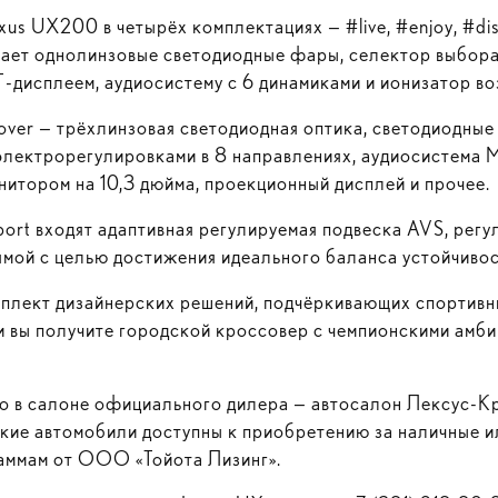
xus UX200 в четырёх комплектациях — #live, #enjoy, #di
лучает однолинзовые светодиодные фары, селектор выбо
T-дисплеем
, аудиосистему с 6 динамиками и ионизатор в
cover — трёхлинзовая светодиодная оптика, светодиодны
электрорегулировками в 8 направлениях, аудиосистема Ma
нитором на 10,3 дюйма, проекционный дисплей и прочее.
port входят адаптивная регулируемая подвеска AVS, ре
мой с целью достижения идеального баланса устойчивос
мплект дизайнерских решений, подчёркивающих спортивн
и вы получите городской кроссовер с чемпионскими амби
о в салоне официального дилера — автосалон
Лексус-К
ские автомобили доступны к приобретению за наличные и
аммам от
ООО «Тойота Лизинг»
.