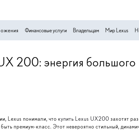
ложения
Финансовые услуги
Владельцам
Мир Lexus
Н
UX 200: энергия большого
и, Lexus понимали, что
купить Lexus UX200
захотят раз
н быть
премиум-класс
. Этот невероятно стильный, динами